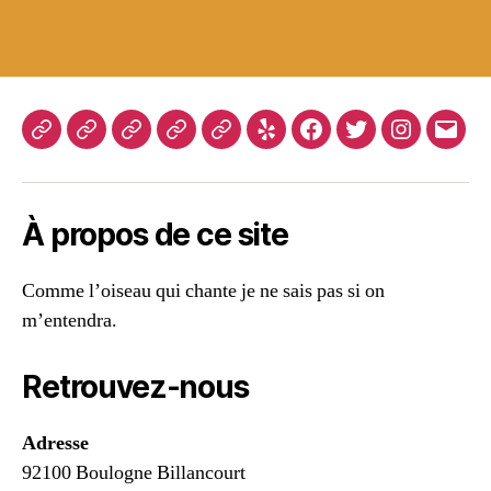
La
Blog
À
Contact
Page
Yelp
Facebook
Twitter
Instagram
E-
thématique
propos
d’exemple
mail
devient
de
À propos de ce site
une
sorte
Comme l’oiseau qui chante je ne sais pas si on
de
m’entendra.
miroir
et
chacun
Retrouvez-nous
y
trouvera
Adresse
son
92100 Boulogne Billancourt