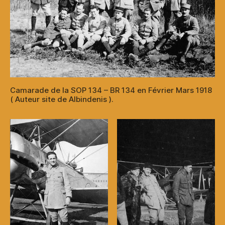
Camarade de la SOP 134 – BR 134 en Février Mars 1918
( Auteur site de Albindenis ).