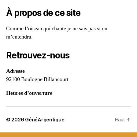
devient
de
À propos de ce site
une
sorte
Comme l’oiseau qui chante je ne sais pas si on
de
m’entendra.
miroir
et
chacun
Retrouvez-nous
y
trouvera
Adresse
son
92100 Boulogne Billancourt
compte
Heures d’ouverture
.
© 2026
GénéArgentique
Haut
↑