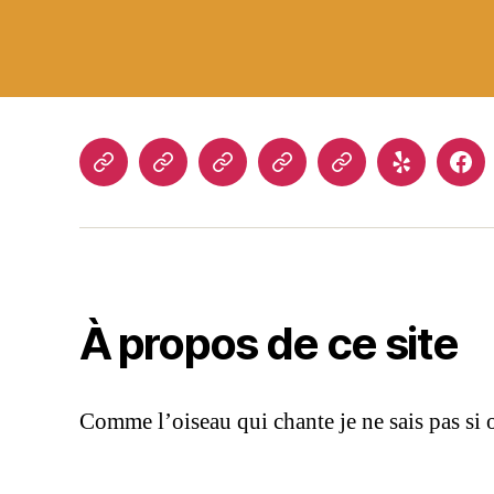
La
Blog
À
Contact
Page
Yelp
Fac
thématique
propos
d’exemple
devient
de
une
sorte
de
À propos de ce site
miroir
et
chacun
Comme l’oiseau qui chante je ne sais pas si
y
trouvera