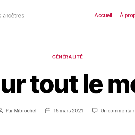
Accueil
À pro
 ancêtres
Catégories
GÉNÉRALITÉ
ur tout le m
Par
Mibrochel
15 mars 2021
Un commentair
Auteur
Date
de
de
l’article
l’article