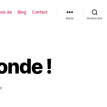
pos de
Blog
Contact
Menu
Recherche
onde !
sur
e
Bonjour
tout
le