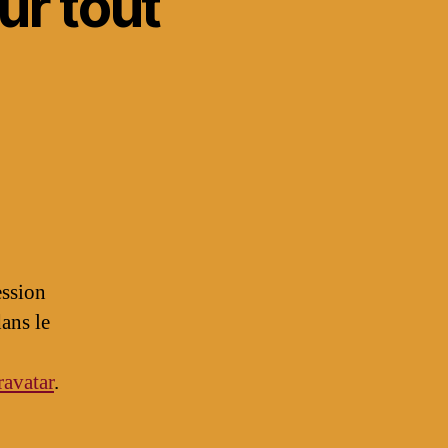
ur tout
ession
ans le
avatar
.