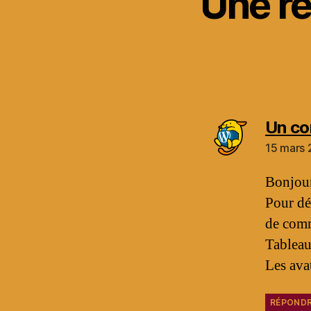
Une ré
Un c
15 mars 
Bonjour
Pour dé
de comm
Tableau
Les ava
RÉPOND