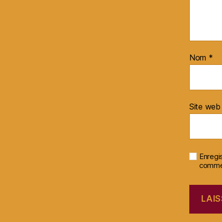
Nom
*
Site web
Enregi
commen